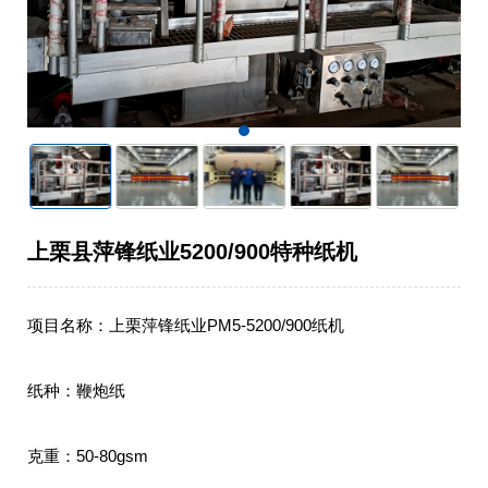
上栗县萍锋纸业5200/900特种纸机
项目名称：上栗萍锋纸业PM5-5200/900纸机

纸种：鞭炮纸

克重：50-80gsm